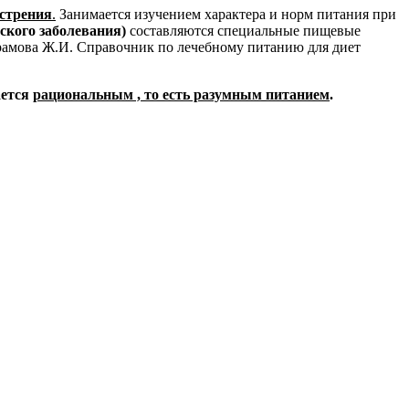
острения
.
Занимается изучением характера и норм питания при
ского заболевания)
составляются специальные пищевые
рамова Ж.И. Справочник по лечебному питанию для диет
ается
рациональным , то есть разумным питанием
.