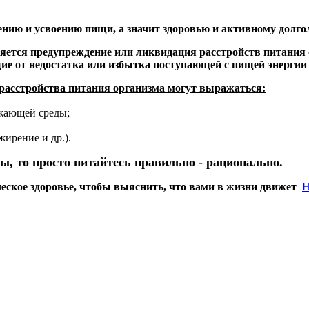
ению и усвоению пищи, а значит здоровью и активному долго
ляется предупреждение или ликвидация расстройств питания
щие от недостатка или избытка поступающей с пищей энерги
 расстройства питания организма могут выражаться:
жающей среды;
жирение и др.).
вы, то просто питайтесь правильно - рационально.
ческое здоровье, чтобы выяснить, что вами в жизни движет
Н