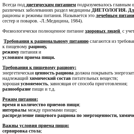
Всегда под
диетическим питанием
подразумевалось главным 
различных заболеваниях раздел медицины
ДИЕТОЛОГИЯ.
Дл
рационы и режимы питания. Называется это
лечебным питан
сестер и поваров. -Л.:Медицина, 1984).
Физиологически полноценное питание
здоровых людей
с уче
Требования к рациональному питанию
слагаются из требов
к пищевому
рациону,
режиму
питания и
условиям приема пищи.
Требования к пищевому рациону:
энергетическая
ценность рациона
должна покрывать энергозат
надлежащий
химический состав
питательных веществ;
хорошая
усвояемость
, зависящая от способа приготовления;
разнообразие
пищи и т.д.
Режим питания:
время и количество приемов пищи
;
интервалы
между приемами пищи;
распределение пищевого рациона по энергоценности, химич
Важны условия приема пищи:
сервировка стола
;