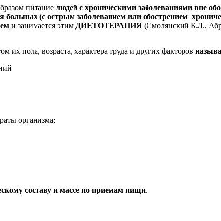
образом питание
людей с хроническими заболеваниями
вне об
я больных
(с острым заболеванием или обострением хрониче
ием
и занимается этим
ДИЕТОТЕРАПИЯ
(Смолянский Б.Л., Аб
том их пола, возраста, характера труда и других факторов
назыв
аний
раты организма;
ескому составу и массе по приемам пищи
.