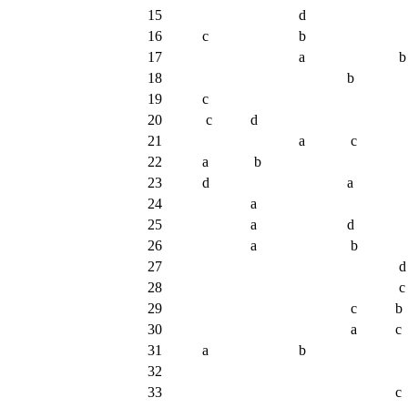
15
d
16
c
b
17
a
b
18
b
19
c
20
c
d
21
a
c
22
a
b
23
d
a
24
a
25
a
d
26
a
b
27
d
28
c
29
c
b
30
a
c
31
a
b
32
33
c