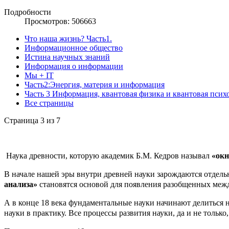
Подробности
Просмотров: 506663
Что наша жизнь? Часть1.
Информационное общество
Истина научных знаний
Информация о информации
Мы + IT
Часть2:Энергия, материя и информация
Часть 3 Информация, квантовая физика и квантовая псих
Все страницы
Страница 3 из 7
Наука древности, которую академик Б.М. Кедров называл
«окн
В начале нашей эры внутри древней науки зарождаются отдельн
анализа»
становятся основой для появления разобщенных меж
А в конце 18 века фундаментальные науки начинают делиться н
науки в практику. Все процессы развития науки, да и не толь