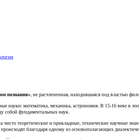
ология
ом познания»
, не расчлененная, находившаяся под властью фи
ые науки: математика, механика, астрономия. В 15-16 веке в э
ду собой фундаментальных наук.
а чисто теоретические и прикладные, технические научные знани
ко, происходят благодаря одному из основополагающих диалектич